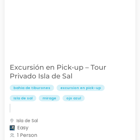
Excursión en Pick-up – Tour
Privado Isla de Sal
bahia de tiburones
excursion en pick-up
Isla de sal
mirage
ojo azul
Isla de Sal
Easy
1 Person