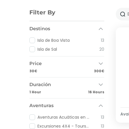
Filter By
Destinos
Isla de Boa Vista
13
Isla de Sal
20
Price
30€
300€
Duración
1 Hour
16 Hours
Aventuras
Avai
Aventuras Acuáticas en Cabo Verde
13
Excursiones 4X4 - Tours Todo Terreno en Cabo Verde
13