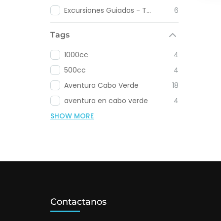
Excursiones Guiadas - Tours en Cabo Verde
6
Tags
1000cc
4
500cc
4
Aventura Cabo Verde
18
aventura en cabo verde
4
SHOW MORE
Contactanos